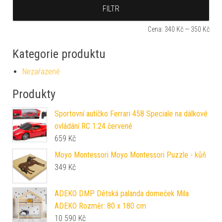
Min
Max
FILTR
Cena:
340 Kč
—
350 Kč
Kategorie produktu
Nezařazené
Produkty
Sportovní autíčko Ferrari 458 Speciale na dálkové
ovládání RC 1:24 červené
659
Kč
Moyo Montessori Moyo Montessori Puzzle - kůň
349
Kč
ADEKO DMP Dětská palanda domeček Mila
ADEKO Rozměr: 80 x 180 cm
10 590
Kč