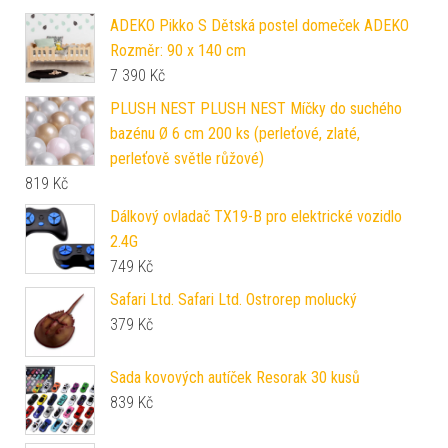
ADEKO Pikko S Dětská postel domeček ADEKO
Rozměr: 90 x 140 cm
7 390
Kč
PLUSH NEST PLUSH NEST Míčky do suchého
bazénu Ø 6 cm 200 ks (perleťové, zlaté,
perleťově světle růžové)
819
Kč
Dálkový ovladač TX19-B pro elektrické vozidlo
2.4G
749
Kč
Safari Ltd. Safari Ltd. Ostrorep molucký
379
Kč
Sada kovových autíček Resorak 30 kusů
839
Kč