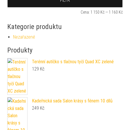
FILTR
Cena:
1 150 Kč
—
1 160 Kč
Kategorie produktu
Nezařazené
Produkty
Terénní autíčko s tlačnou tyčí Quad XC zelené
129
Kč
Kadeřnická sada Salon krásy s fénem 10 dílů
249
Kč