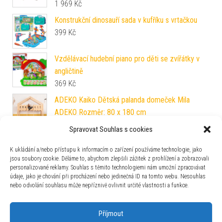
1 969
Kč
Konstrukční dinosauří sada v kufříku s vrtačkou
399
Kč
Vzdělávací hudební piano pro děti se zvířátky v
angličtině
369
Kč
ADEKO Kaiko Dětská palanda domeček Mila
ADEKO Rozměr: 80 x 180 cm
17 090
Kč
Spravovat Souhlas s cookies
Safari Ltd. Safari Ltd. Vesmír
K ukládání a/nebo přístupu k informacím o zařízení používáme technologie, jako
1 469
Kč
jsou soubory cookie. Děláme to, abychom zlepšili zážitek z prohlížení a zobrazovali
personalizované reklamy. Souhlas s těmito technologiemi nám umožní zpracovávat
údaje, jako je chování při procházení nebo jedinečná ID na tomto webu. Nesouhlas
nebo odvolání souhlasu může nepříznivě ovlivnit určité vlastnosti a funkce.
Zajímavosti
Příjmout