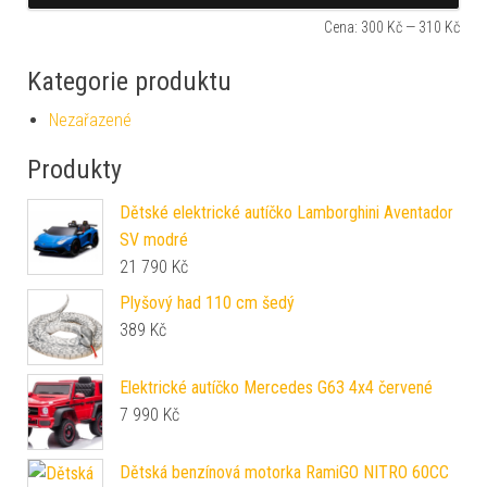
Cena:
300 Kč
—
310 Kč
Kategorie produktu
Nezařazené
Produkty
Dětské elektrické autíčko Lamborghini Aventador
SV modré
21 790
Kč
Plyšový had 110 cm šedý
389
Kč
Elektrické autíčko Mercedes G63 4x4 červené
7 990
Kč
Dětská benzínová motorka RamiGO NITRO 60CC