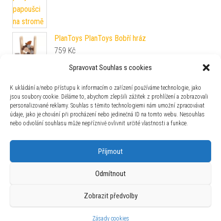
PlanToys PlanToys Bobří hráz
759
Kč
Spravovat Souhlas s cookies
Moyo Montessori Moyo Montessori Klec do ruky
s rolničkou
K ukládání a/nebo přístupu k informacím o zařízení používáme technologie, jako
jsou soubory cookie. Děláme to, abychom zlepšili zážitek z prohlížení a zobrazovali
379
Kč
personalizované reklamy. Souhlas s těmito technologiemi nám umožní zpracovávat
údaje, jako je chování při procházení nebo jedinečná ID na tomto webu. Nesouhlas
nebo odvolání souhlasu může nepříznivě ovlivnit určité vlastnosti a funkce.
Zajímavosti
Příjmout
Odmítnout
Zobrazit předvolby
Používáme WordPress (v češtině).
|
Šablona: Bulk Shop
| ACIT
s.r.o. Chodovská 228/3 Praha 4 IČ: 26454424
Zásady cookies