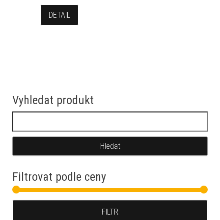
DETAIL
Vyhledat produkt
Vyhledávání
Filtrovat podle ceny
Min
Max
FILTR