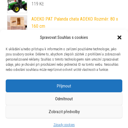
119
Kč
ADEKO PAT Palanda chata ADEKO Rozměr: 80 x
160 cm
32 190
Kč
Spravovat Souhlas s cookies
ADEKO CPN Dřevěná postel Mila ADEKO Rozměr:
80 x 180 cm
K ukládání a/nebo přístupu k informacím o zařízení používáme technologie, jako
jsou soubory cookie. Děláme to, abychom zlepšili zážitek z prohlížení a zobrazovali
5 290
Kč
personalizované reklamy. Souhlas s těmito technologiemi nám umožní zpracovávat
údaje, jako je chování při procházení nebo jedinečná ID na tomto webu. Nesouhlas
nebo odvolání souhlasu může nepříznivě ovlivnit určité vlastnosti a funkce.
Zajímavosti
Příjmout
Odmítnout
Zobrazit předvolby
Používáme WordPress (v češtině).
|
Šablona: Bulk Shop
| ACIT
s.r.o. Chodovská 228/3 Praha 4 IČ: 26454424
Zásady cookies