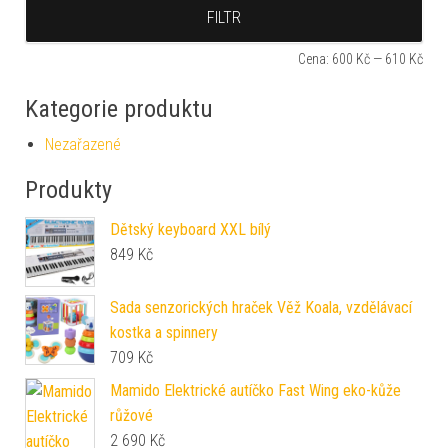
Min
Max
FILTR
Cena:
600 Kč
—
610 Kč
Kategorie produktu
Nezařazené
Produkty
Dětský keyboard XXL bílý
849
Kč
Sada senzorických hraček Věž Koala, vzdělávací
kostka a spinnery
709
Kč
Mamido Elektrické autíčko Fast Wing eko-kůže
růžové
2 690
Kč