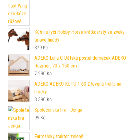
Kůň na tyči Hobby Horse krátkosrstý se zvuky
tmavě hnědý
379
Kč
ADEKO Luna C Dětská postel domeček ADEKO
Rozměr: 70 x 160 cm
7 290
Kč
ADEKO ADEKO KUTU 1 60 Dřevěná truhla na
hračky
3 390
Kč
Společenská hra - Jenga
99
Kč
Farmářský traktor zelený