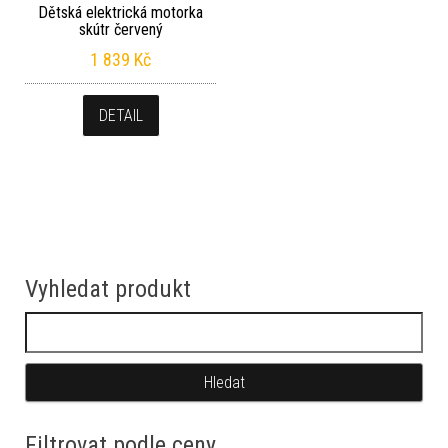
Dětská elektrická motorka
skútr červený
1 839
Kč
DETAIL
Vyhledat produkt
Vyhledávání
Filtrovat podle ceny