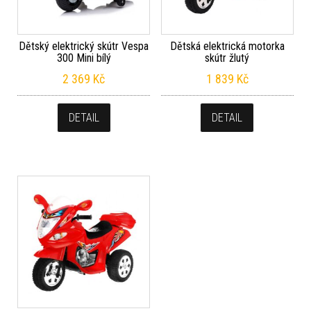
Dětský elektrický skútr Vespa
Dětská elektrická motorka
300 Mini bílý
skútr žlutý
2 369
Kč
1 839
Kč
DETAIL
DETAIL