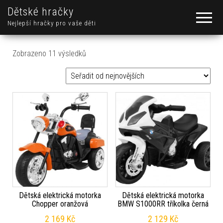
Dětské hračky
Nejlepší hračky pro vaše děti
Seřazeno od nejnovějších
Zobrazeno 11 výsledků
Dětská elektrická motorka
Dětská elektrická motorka
Chopper oranžová
BMW S1000RR tříkolka černá
2 169
Kč
2 129
Kč