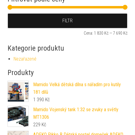
Min
Max
FILTR
Cena:
1 830 Kč
—
7 690 Kč
Kategorie produktu
Nezařazené
Produkty
Mamido Velká dětská dílna s nářadím pro kutily
181 dílů
1 390
Kč
Mamido Vojenský tank 1:32 se zvuky a světly
MT1306
229
Kč
ADEKO Pikko B Dětská postel domeček ADEKO