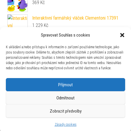
369
Kč
Interaktivní farmářský vláček Clementoni 17391
1 229
Kč
Spravovat Souhlas s cookies
K ukládání a/nebo přístupu k informacím o zařízení používáme technologie, jako
jsou soubory cookie. Děláme to, abychom zlepšili zážitek z prohlížení a zobrazovali
personalizované reklamy. Souhlas s těmito technologiemi nám umožní zpracovávat
údaje, jako je chování při procházení nebo jedinečná ID na tomto webu. Nesouhlas
nebo odvolání souhlasu může nepříznivě ovlivnit určité vlastnosti a funkce.
Zajímavosti
Příjmout
Odmítnout
Zobrazit předvolby
Používáme WordPress (v češtině).
|
Šablona: Bulk Shop
| ACIT
s.r.o. Chodovská 228/3 Praha 4 IČ: 26454424
Zásady cookies