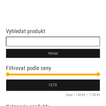
Vyhledat produkt
Vyhledávání
Filtrovat podle ceny
Min
Max
FILTR
Cena:
1 140 Kč
—
7 790 Kč