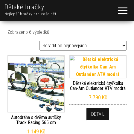
Dětské hračky
Nejlepší hračky pro vaše děti
Seřazeno od nejnovějších
Zobrazeno 6 výsledků
Dětská elektrická čtyřkolka
Can-Am Outlander ATV modrá
7 790
Kč
DETAIL
Autodráha s dvěma autíčky
Track Racing 565 cm
1 149
Kč