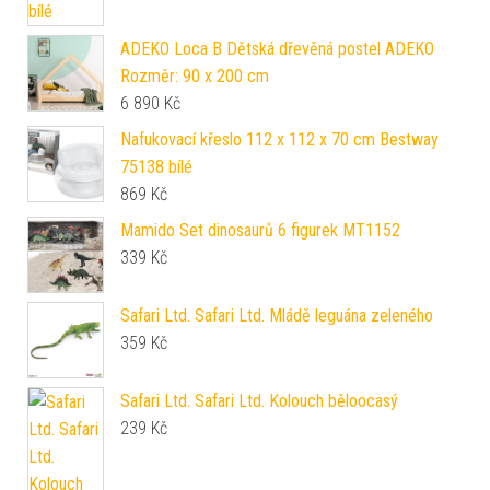
ADEKO Loca B Dětská dřevěná postel ADEKO
Rozměr: 90 x 200 cm
6 890
Kč
Nafukovací křeslo 112 x 112 x 70 cm Bestway
75138 bílé
869
Kč
Mamido Set dinosaurů 6 figurek MT1152
339
Kč
Safari Ltd. Safari Ltd. Mládě leguána zeleného
359
Kč
Safari Ltd. Safari Ltd. Kolouch běloocasý
239
Kč