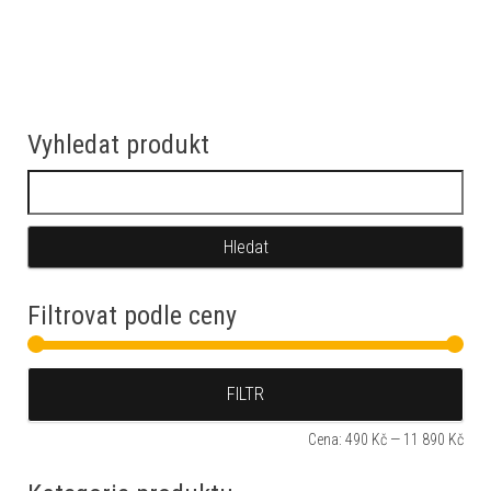
Vyhledat produkt
Vyhledávání
Filtrovat podle ceny
Min
Max
FILTR
Cena:
490 Kč
—
11 890 Kč