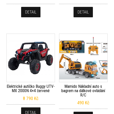
DETAIL
DETAIL
Elektrické autíčko Buggy UTV-
Mamido Nákladní auto s
MX 2000N 4×4 červené
bagrem na dálkové ovládání
R/C
8 790
Kč
490
Kč
DETAIL