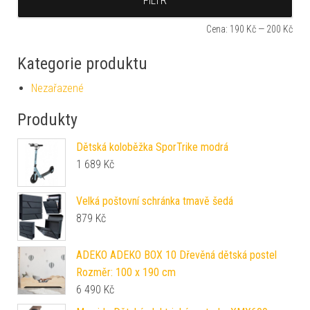
FILTR
Cena:
190 Kč
—
200 Kč
Kategorie produktu
Nezařazené
Produkty
Dětská koloběžka SporTrike modrá
1 689
Kč
Velká poštovní schránka tmavě šedá
879
Kč
ADEKO ADEKO BOX 10 Dřevěná dětská postel
Rozměr: 100 x 190 cm
6 490
Kč