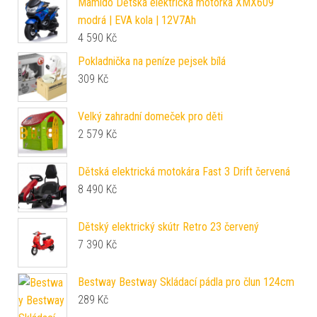
Mamido Dětská elektrická motorka XMX609
modrá | EVA kola | 12V7Ah
4 590
Kč
Pokladnička na peníze pejsek bílá
309
Kč
Velký zahradní domeček pro děti
2 579
Kč
Dětská elektrická motokára Fast 3 Drift červená
8 490
Kč
Dětský elektrický skútr Retro 23 červený
7 390
Kč
Bestway Bestway Skládací pádla pro člun 124cm
289
Kč