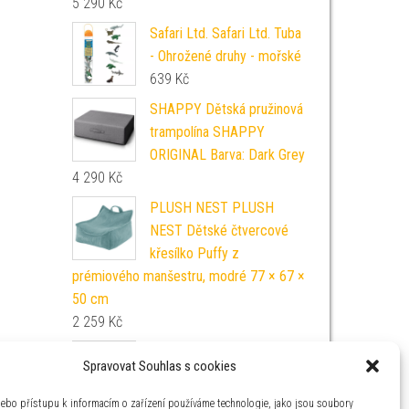
5 290
Kč
Safari Ltd. Safari Ltd. Tuba
- Ohrožené druhy - mořské
639
Kč
SHAPPY Dětská pružinová
trampolína SHAPPY
ORIGINAL Barva: Dark Grey
4 290
Kč
PLUSH NEST PLUSH
NEST Dětské čtvercové
křesílko Puffy z
prémiového manšestru, modré 77 × 67 ×
50 cm
2 259
Kč
Panenka miminko v
Spravovat Souhlas s cookies
pyžámku s efekty
489
Kč
nebo přístupu k informacím o zařízení používáme technologie, jako jsou soubory