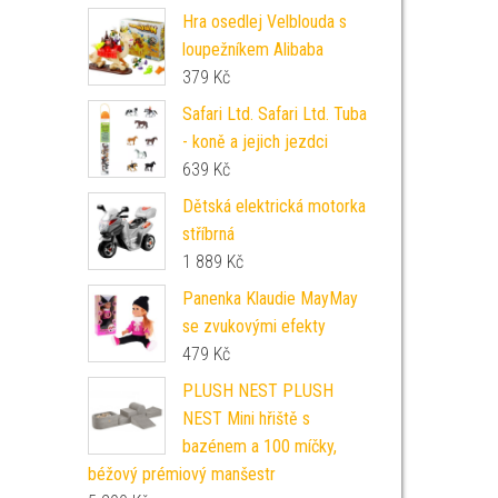
Hra osedlej Velblouda s
loupežníkem Alibaba
379
Kč
Safari Ltd. Safari Ltd. Tuba
- koně a jejich jezdci
639
Kč
Dětská elektrická motorka
stříbrná
1 889
Kč
Panenka Klaudie MayMay
se zvukovými efekty
479
Kč
PLUSH NEST PLUSH
NEST Mini hřiště s
bazénem a 100 míčky,
béžový prémiový manšestr