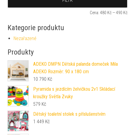
FILTR
Cena:
480 Kč
—
490 Kč
Kategorie produktu
Nezařazené
Produkty
ADEKO DMPN Dětská palanda domeček Mila
ADEKO Rozměr: 90 x 180 cm
10 790
Kč
Pyramida s jezdícím želvičkou 2v1 Skládací
kroužky Světla Zvuky
579
Kč
Dětský toaletní stolek s příslušenstvím
1 449
Kč