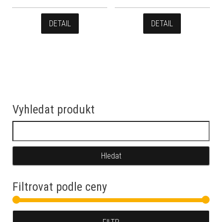
DETAIL
DETAIL
Vyhledat produkt
Vyhledávání
Filtrovat podle ceny
Min
Max