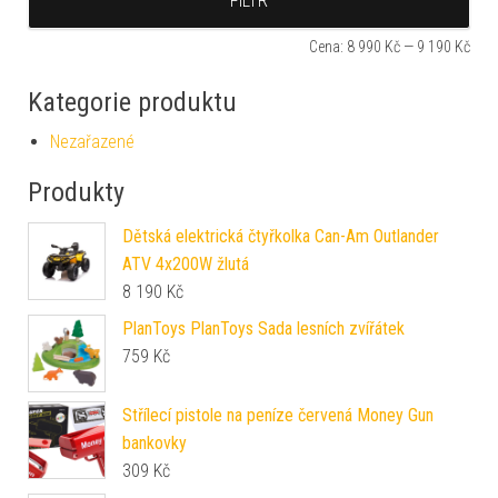
FILTR
Cena:
8 990 Kč
—
9 190 Kč
Kategorie produktu
Nezařazené
Produkty
Dětská elektrická čtyřkolka Can-Am Outlander
ATV 4x200W žlutá
8 190
Kč
PlanToys PlanToys Sada lesních zvířátek
759
Kč
Střílecí pistole na peníze červená Money Gun
bankovky
309
Kč