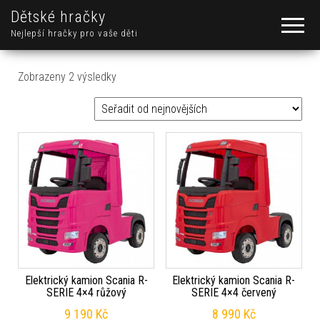
Dětské hračky
Nejlepší hračky pro vaše děti
Seřazeno od nejnovějších
Zobrazeny 2 výsledky
Elektrický kamion Scania R-
Elektrický kamion Scania R-
SERIE 4×4 růžový
SERIE 4×4 červený
9 190
Kč
8 990
Kč