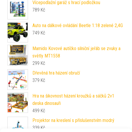
Vícepodlažní garáž s hrací podložkou
789
Kč
Auto na dálkové ovládání Beetle 1:18 zelené 2,4G
749
Kč
Mamido Kovové autíčko silniční jeřáb se zvuky a
světly MT1558
299
Kč
Dřevěná hra házení obručí
379
Kč
Hra na šikovnost házení kroužků a sáčků 2v1
deska dinosauři
499
Kč
Projektor na kreslení s příslušenstvím modrý
339
Kč