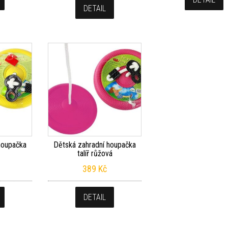
DETAIL
houpačka
Dětská zahradní houpačka
talíř růžová
389
Kč
DETAIL