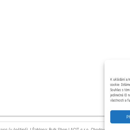
K ukládání a/
cookie. Děláme
Souhlas s těm
jedinečná ID 
vlastnosti a f
P
ss (v češtině).
|
Šablona: Bulk Shop
| ACIT s.r.o. Chodovská 228/3 Pr