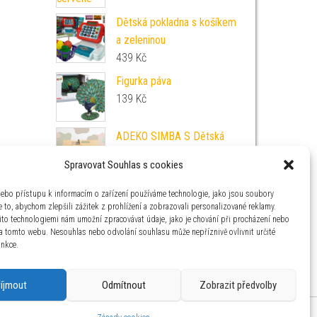
Dětská pokladna s košíkem
a zeleninou
439
Kč
Figurka páva
139
Kč
ADEKO SIMBA S Dětská
palanda ADEKO Rozměr:
Spravovat Souhlas s cookies
100 x 200 cm
17 990
Kč
nebo přístupu k informacím o zařízení používáme technologie, jako jsou soubory
 to, abychom zlepšili zážitek z prohlížení a zobrazovali personalizované reklamy.
ito technologiemi nám umožní zpracovávat údaje, jako je chování při procházení nebo
na tomto webu. Nesouhlas nebo odvolání souhlasu může nepříznivě ovlivnit určité
unkce.
říjmout
Odmítnout
Zobrazit předvolby
aha 4 IČ: 26454424