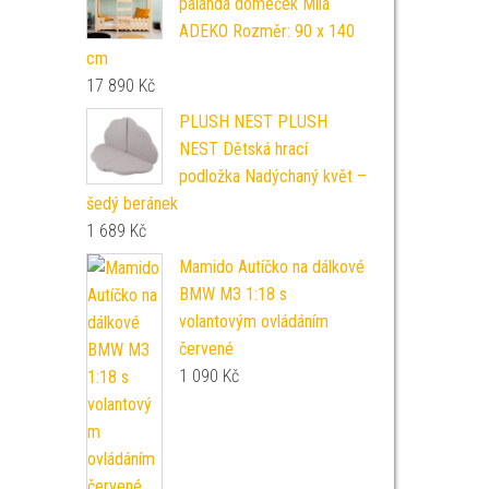
palanda domeček Mila
ADEKO Rozměr: 90 x 140
cm
17 890
Kč
PLUSH NEST PLUSH
NEST Dětská hrací
podložka Nadýchaný květ –
šedý beránek
1 689
Kč
Mamido Autíčko na dálkové
BMW M3 1:18 s
volantovým ovládáním
červené
1 090
Kč