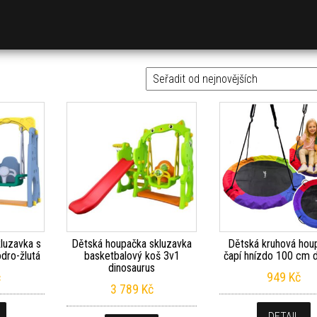
kluzavka s
Dětská houpačka skluzavka
Dětská kruhová hou
dro-žlutá
basketbalový koš 3v1
čapí hnízdo 100 cm 
dinosaurus
č
949
Kč
3 789
Kč
DETAIL