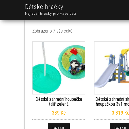
Dětské hračky
Nejlepší hračky pro vaše děti
Seřazeno od nejnovějších
Zobrazeno 7 výsledků
Dětská zahradní houpačka
Dětská zahradní s
talíř zelená
houpačkou 3v1 mo
389
Kč
3 819
K
DETAIL
DETAIL