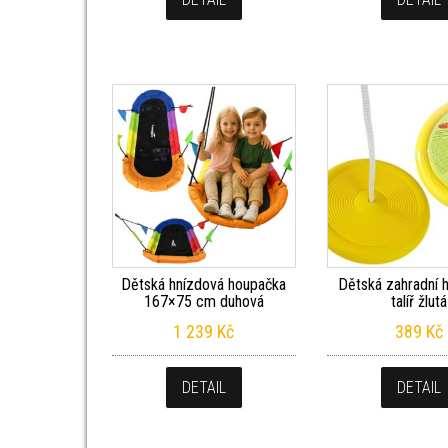
Dětská hnízdová houpačka
Dětská zahradní 
167×75 cm duhová
talíř žlutá
1 239
Kč
389
Kč
DETAIL
DETAIL