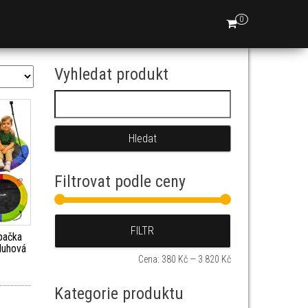
0
Vyhledat produkt
Vyhledávání
Filtrovat podle ceny
Minimální cena
Maximální cena
FILTR
pačka
duhová
Cena:
380 Kč
—
3 820 Kč
Kategorie produktu