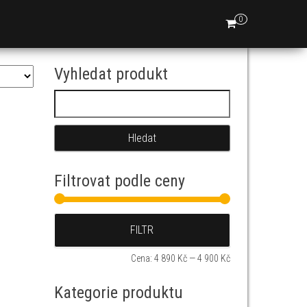
0
Vyhledat produkt
Vyhledávání
Filtrovat podle ceny
Minimální cena
Maximální cena
FILTR
Cena:
4 890 Kč
—
4 900 Kč
Kategorie produktu