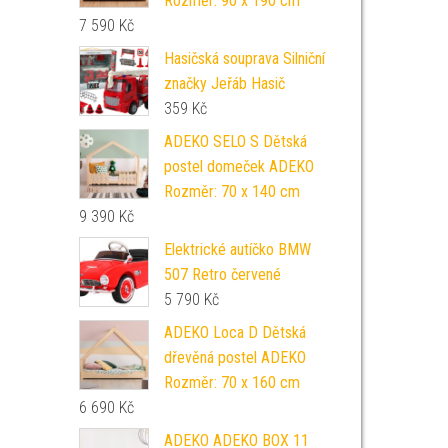
Rozměr: 90 x 190 cm
7 590
Kč
Hasičská souprava Silniční
značky Jeřáb Hasič
359
Kč
ADEKO SELO S Dětská
postel domeček ADEKO
Rozměr: 70 x 140 cm
9 390
Kč
Elektrické autíčko BMW
507 Retro červené
5 790
Kč
ADEKO Loca D Dětská
dřevěná postel ADEKO
Rozměr: 70 x 160 cm
6 690
Kč
ADEKO ADEKO BOX 11