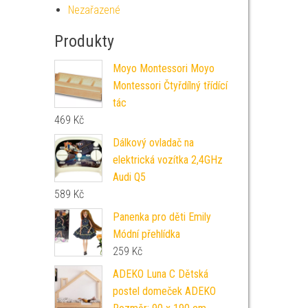
Nezařazené
Produkty
Moyo Montessori Moyo
Montessori Čtyřdílný třídící
tác
469
Kč
Dálkový ovladač na
elektrická vozítka 2,4GHz
Audi Q5
589
Kč
Panenka pro děti Emily
Módní přehlídka
259
Kč
ADEKO Luna C Dětská
postel domeček ADEKO