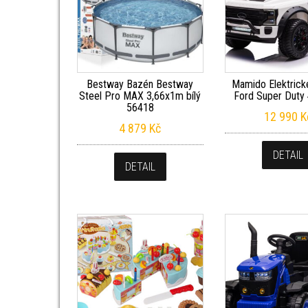
Bestway Bazén Bestway
Mamido Elektrick
Steel Pro MAX 3,66x1m bílý
Ford Super Duty 
56418
12 990
K
4 879
Kč
DETAIL
DETAIL