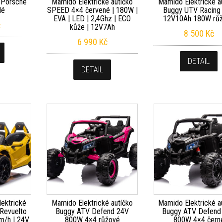
o Porsche
Mamido Elektrické autíčko
Mamido Elektrické a
lé
SPEED 4×4 červené | 180W |
Buggy UTV Racing
EVA | LED | 2,4Ghz | ECO
12V10Ah 180W rů
č
kůže | 12V7Ah
8 500
Kč
6 990
Kč
DETAIL
DETAIL
ektrické
Mamido Elektrické autíčko
Mamido Elektrické a
 Revuelto
Buggy ATV Defend 24V
Buggy ATV Defend
m/h | 24V
800W 4×4 růžové
800W 4×4 čern