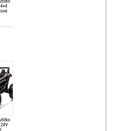
utíčko
 4×4
žové
utíčko
 24V
é