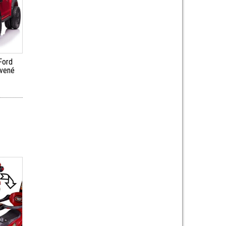
Ford
rvené