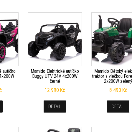
é autíčko
Mamido Elektrické autíčko
Mamido Dětský elek
 4x200W
Buggy UTV 24V 4x200W
traktor s vlečkou For
černé
2x200W zelen
č
12 990
Kč
8 490
Kč
DETAIL
DETAIL