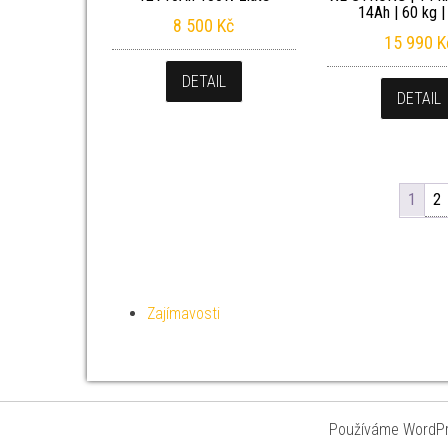
14Ah | 60 kg |
8 500
Kč
15 990
K
DETAIL
DETAIL
1
2
Zajímavosti
Používáme WordPre