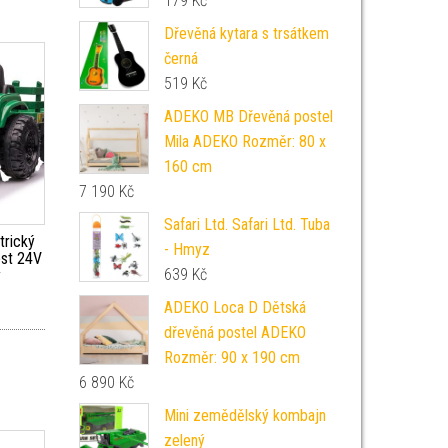
179
Kč
Dřevěná kytara s trsátkem
černá
519
Kč
ADEKO MB Dřevěná postel
Mila ADEKO Rozměr: 80 x
160 cm
7 190
Kč
Safari Ltd. Safari Ltd. Tuba
trický
- Hmyz
est 24V
639
Kč
ý
ADEKO Loca D Dětská
dřevěná postel ADEKO
Rozměr: 90 x 190 cm
6 890
Kč
Mini zemědělský kombajn
zelený