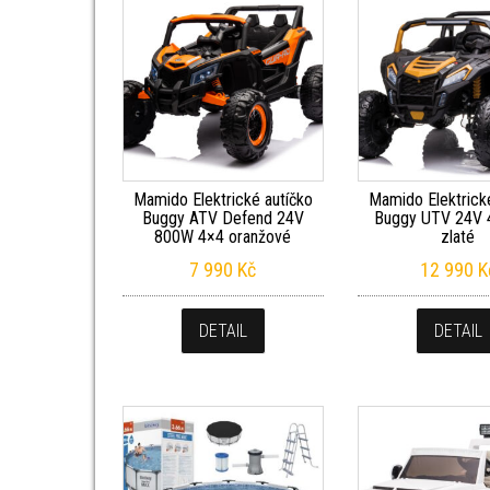
Mamido Elektrické autíčko
Mamido Elektrick
Buggy ATV Defend 24V
Buggy UTV 24V
800W 4×4 oranžové
zlaté
7 990
Kč
12 990
K
DETAIL
DETAIL