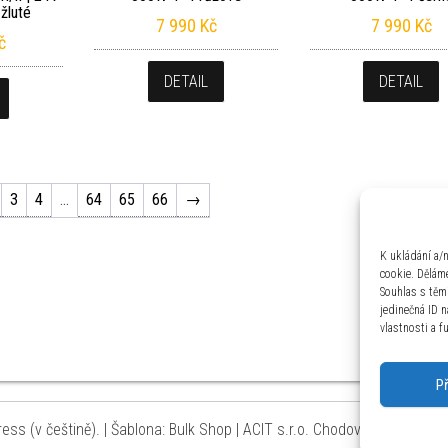
 žluté
7 990
Kč
7 990
Kč
č
DETAIL
DETAIL
3
4
…
64
65
66
→
K ukládání a/
cookie. Děláme
Souhlas s těm
jedinečná ID 
vlastnosti a f
P
ss (v češtině).
|
Šablona: Bulk Shop
| ACIT s.r.o. Chodovská 228/3 Pr