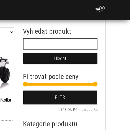
0
Vyhledat produkt
Vyhledávání
Filtrovat podle ceny
Minimální cena
Maximální cena
FILTR
yřkolka
Cena:
20 Kč
—
68 090 Kč
Kategorie produktu