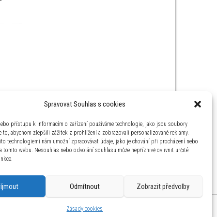
Spravovat Souhlas s cookies
nebo přístupu k informacím o zařízení používáme technologie, jako jsou soubory
 to, abychom zlepšili zážitek z prohlížení a zobrazovali personalizované reklamy.
ito technologiemi nám umožní zpracovávat údaje, jako je chování při procházení nebo
na tomto webu. Nesouhlas nebo odvolání souhlasu může nepříznivě ovlivnit určité
unkce.
říjmout
Odmítnout
Zobrazit předvolby
aha 4 IČ: 26454424
Zásady cookies