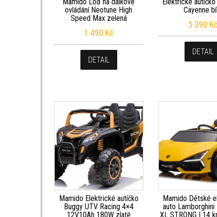
Mamido Loď na dálkové
Elektrické autíčk
ovládání Neotune High
Cayenne bí
Speed Max zelená
5 390
K
1 490
Kč
DETAIL
DETAIL
Mamido Elektrické autíčko
Mamido Dětské el
Buggy UTV Racing 4×4
auto Lamborghini
12V10Ah 180W zlaté
XL STRONG | 14 k