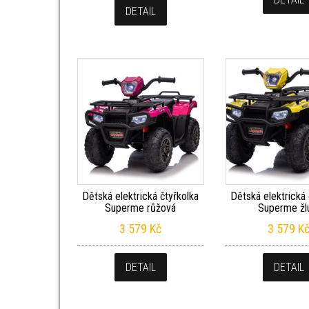
DETAIL
Dětská elektrická čtyřkolka
Dětská elektrická 
Superme růžová
Superme žl
3 579
Kč
3 579
K
DETAIL
DETAIL