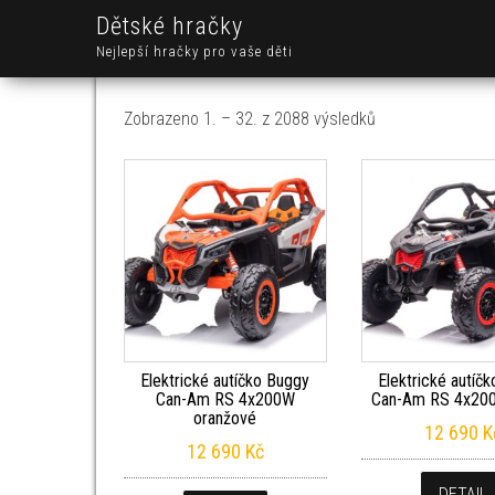
Dětské hračky
Nejlepší hračky pro vaše děti
Seřazeno od nejn
Zobrazeno 1. – 32. z 2088 výsledků
Elektrické autíčko Buggy
Elektrické autíč
Can-Am RS 4x200W
Can-Am RS 4x20
oranžové
12 690
K
12 690
Kč
DETAIL