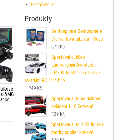
Nezařazené
Produkty
Sentosphere Sentosphere
Diamantová tabulka - Sova
579
Kč
Sportovní autíčko
Lamborghini Aventador
LP700 Rastar na dálkové
ovládání RC 1:14 bílé
1 249
Kč
álkové
des-AMG
Sportovní auto na dálkové
mance
ovládání 1:16 červené
339
Kč
Sportovní auto 1:32 figurka
modrý spoiler kovové