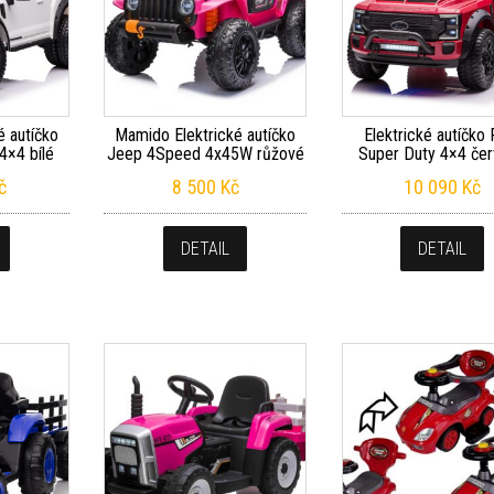
é autíčko
Mamido Elektrické autíčko
Elektrické autíčko 
4×4 bílé
Jeep 4Speed 4x45W růžové
Super Duty 4×4 če
č
8 500
Kč
10 090
Kč
DETAIL
DETAIL