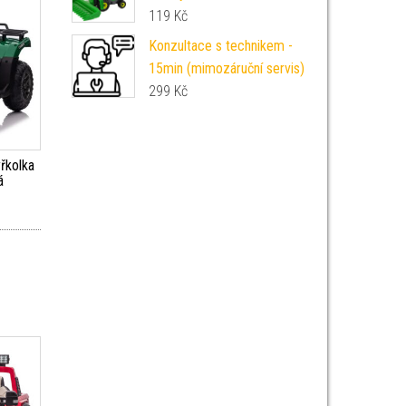
119
Kč
Konzultace s technikem -
15min (mimozáruční servis)
299
Kč
yřkolka
á