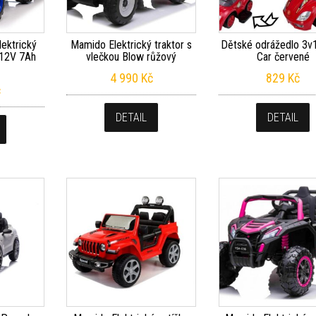
ektrický
Mamido Elektrický traktor s
Dětské odrážedlo 3v
 12V 7Ah
vlečkou Blow růžový
Car červené
4 990
Kč
829
Kč
č
DETAIL
DETAIL