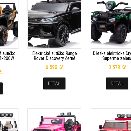
é autíčko
Elektrické autíčko Range
Dětská elektrická čt
 4x200W
Rover Discovery černé
Superme zelen
6 590
Kč
3 579
Kč
č
DETAIL
DETAIL