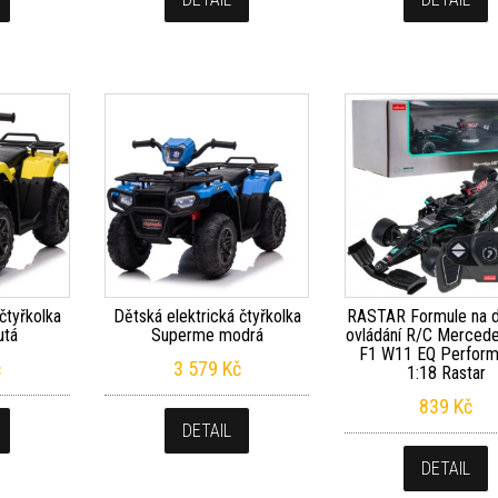
čtyřkolka
Dětská elektrická čtyřkolka
RASTAR Formule na d
utá
Superme modrá
ovládání R/C Merce
F1 W11 EQ Perfor
č
3 579
Kč
1:18 Rastar
839
Kč
DETAIL
DETAIL