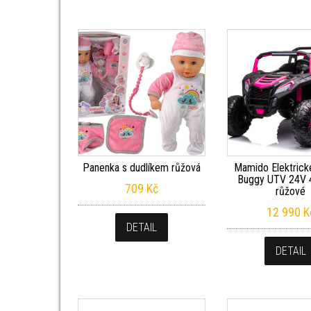
Panenka s dudlíkem růžová
Mamido Elektrick
Buggy UTV 24V
709
Kč
růžové
12 990
K
DETAIL
DETAIL