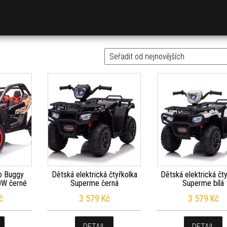
ovějších
ko Buggy
Dětská elektrická čtyřkolka
Dětská elektrická čt
0W černé
Superme černá
Superme bílá
č
3 579
Kč
3 579
Kč
DETAIL
DETAIL