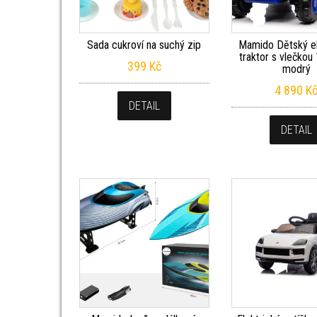
Sada cukroví na suchý zip
Mamido Dětský el
traktor s vlečkou
399
Kč
modrý
4 890
K
DETAIL
DETAIL