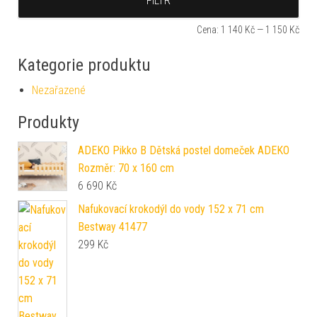
FILTR
Cena:
1 140 Kč
—
1 150 Kč
Kategorie produktu
Nezařazené
Produkty
ADEKO Pikko B Dětská postel domeček ADEKO
Rozměr: 70 x 160 cm
6 690
Kč
Nafukovací krokodýl do vody 152 x 71 cm
Bestway 41477
299
Kč