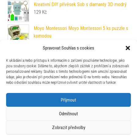
Kreativní DIY přívěsek Sob s diamanty 3D modrý
129
Kč
Moyo Montessori Moyo Montessori 5 ks puzzle s
komodou
1 919
Kč
Spravovat Souhlas s cookies
ADEKO ADEKO PEPE 6 Dřevěná dětská postel
Rozměr: 100 x 200 cm
K ukládání a/nebo přístupu k informacím o zařízení používáme technologie, jako
jsou soubory cookie. Děláme to, abychom zlepšili zážitek z prohlížení a zobrazovali
6 490
Kč
personalizované reklamy. Souhlas s těmito technologiemi nám umožní zpracovávat
údaje, jako je chování při procházení nebo jedinečná ID na tomto webu. Nesouhlas
nebo odvolání souhlasu může nepříznivě ovlivnit určité vlastnosti a funkce.
Zajímavosti
Příjmout
Odmítnout
Zobrazit předvolby
Používáme WordPress (v češtině).
|
Šablona: Bulk Shop
| ACIT