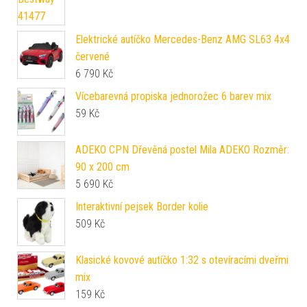
Elektrické autíčko Mercedes-Benz AMG SL63 4x4
červené
6 790
Kč
Vícebarevná propiska jednorožec 6 barev mix
59
Kč
ADEKO CPN Dřevěná postel Mila ADEKO Rozměr:
90 x 200 cm
5 690
Kč
Interaktivní pejsek Border kolie
509
Kč
Klasické kovové autíčko 1:32 s otevíracími dveřmi
mix
159
Kč