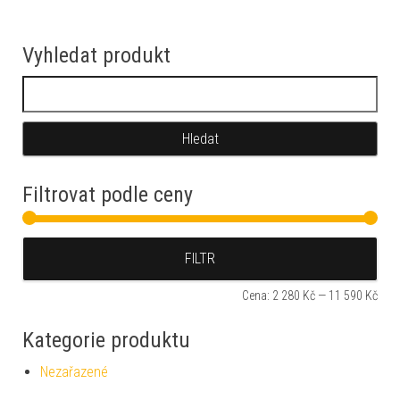
Vyhledat produkt
Vyhledávání
Filtrovat podle ceny
Min
Max
FILTR
Cena:
2 280 Kč
—
11 590 Kč
Kategorie produktu
Nezařazené