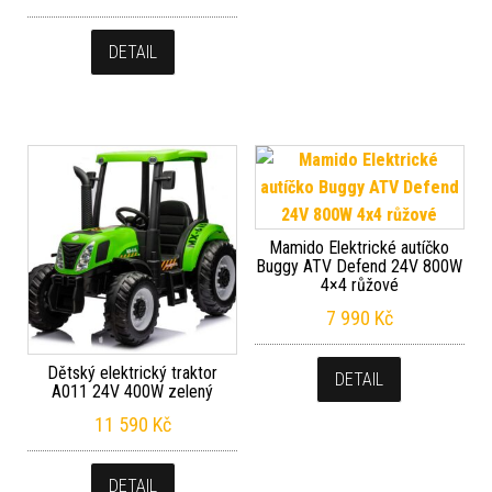
DETAIL
Mamido Elektrické autíčko
Buggy ATV Defend 24V 800W
4×4 růžové
7 990
Kč
Dětský elektrický traktor
DETAIL
A011 24V 400W zelený
11 590
Kč
DETAIL