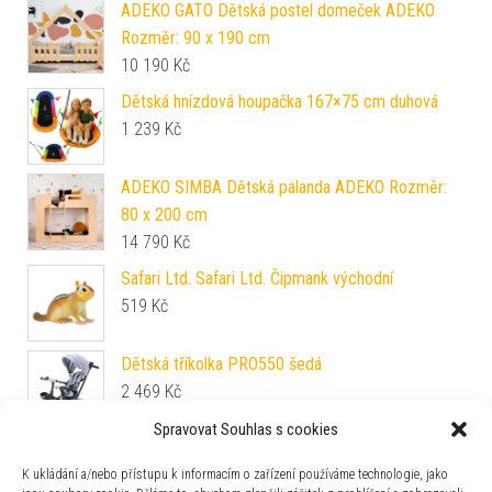
ADEKO GATO Dětská postel domeček ADEKO
Rozměr: 90 x 190 cm
10 190
Kč
Dětská hnízdová houpačka 167×75 cm duhová
1 239
Kč
ADEKO SIMBA Dětská palanda ADEKO Rozměr:
80 x 200 cm
14 790
Kč
Safari Ltd. Safari Ltd. Čipmank východní
519
Kč
Dětská tříkolka PRO550 šedá
2 469
Kč
Spravovat Souhlas s cookies
ADEKO RMP Dětská postel domeček Mila ADEKO
Rozměr: 80 x 180 cm
K ukládání a/nebo přístupu k informacím o zařízení používáme technologie, jako