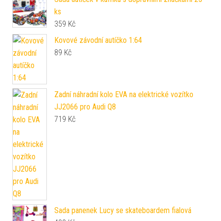
ks
359
Kč
Kovové závodní autíčko 1:64
89
Kč
Zadní náhradní kolo EVA na elektrické vozítko
JJ2066 pro Audi Q8
719
Kč
Sada panenek Lucy se skateboardem fialová