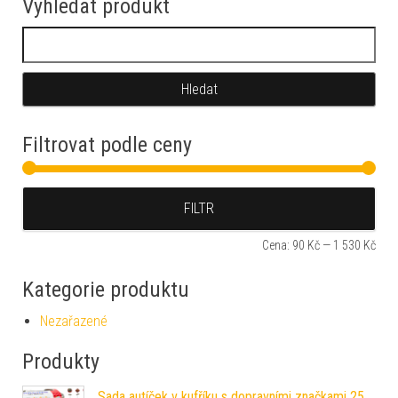
Vyhledat produkt
Vyhledávání
Filtrovat podle ceny
Min
Max
FILTR
Cena:
90 Kč
—
1 530 Kč
Kategorie produktu
Nezařazené
Produkty
Sada autíček v kufříku s dopravními značkami 25