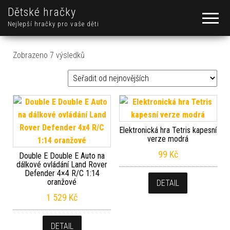
Dětské hračky
Nejlepší hračky pro vaše děti
Seřazeno od nejnovějších
Zobrazeno 7 výsledků
Elektronická hra Tetris kapesní
verze modrá
99
Kč
Double E Double E Auto na
dálkové ovládání Land Rover
Defender 4×4 R/C 1:14
oranžové
DETAIL
1 529
Kč
DETAIL