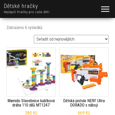
Dětské hračky
Nejlepší hračky pro vaše děti
Seřazeno od nejnovějších
Zobrazeno 6 výsledků
Mamido Stavebnice kuličková
Dětská pistole NERF Ultra
dráha 110 dílů MT1247
DORADO s náboji
380
Kč
669
Kč