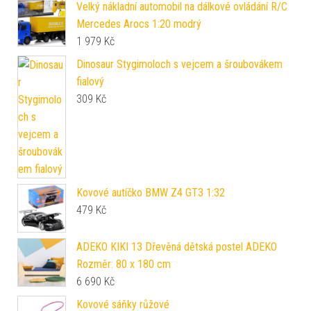
Velký nákladní automobil na dálkové ovládání R/C
Mercedes Arocs 1:20 modrý
1 979
Kč
Dinosaur Stygimoloch s vejcem a šroubovákem
fialový
309
Kč
Kovové autíčko BMW Z4 GT3 1:32
479
Kč
ADEKO KIKI 13 Dřevěná dětská postel ADEKO
Rozměr: 80 x 180 cm
6 690
Kč
Kovové sáňky růžové