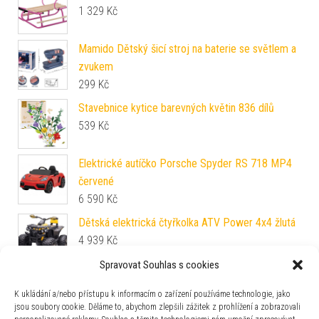
1 329
Kč
Mamido Dětský šicí stroj na baterie se světlem a
zvukem
299
Kč
Stavebnice kytice barevných květin 836 dílů
539
Kč
Elektrické autíčko Porsche Spyder RS 718 MP4
červené
6 590
Kč
Dětská elektrická čtyřkolka ATV Power 4x4 žlutá
4 939
Kč
Spravovat Souhlas s cookies
SHAPPY Dětská pružinová trampolína SHAPPY
ORIGINAL Barva: Camel
K ukládání a/nebo přístupu k informacím o zařízení používáme technologie, jako
jsou soubory cookie. Děláme to, abychom zlepšili zážitek z prohlížení a zobrazovali
4 290
Kč