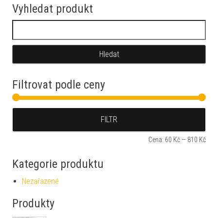
Vyhledat produkt
Vyhledávání
Filtrovat podle ceny
Min
Max
FILTR
Cena:
60 Kč
—
810 Kč
Kategorie produktu
Nezařazené
Produkty