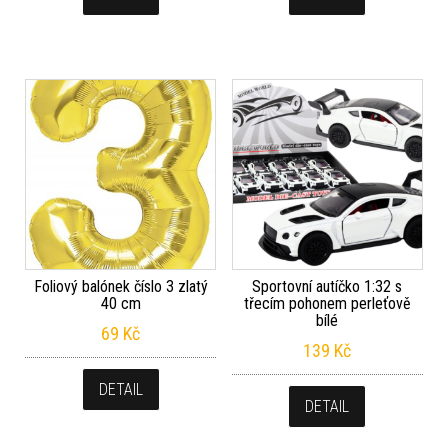
Foliový balónek číslo 3 zlatý
Sportovní autíčko 1:32 s
40 cm
třecím pohonem perleťově
bílé
69
Kč
139
Kč
DETAIL
DETAIL