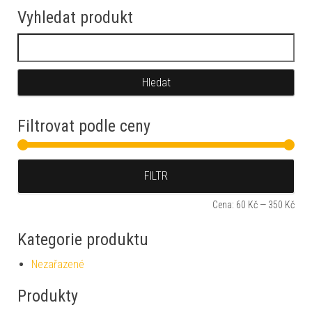
Vyhledat produkt
Vyhledávání
Filtrovat podle ceny
Min
Max
FILTR
Cena:
60 Kč
—
350 Kč
Kategorie produktu
Nezařazené
Produkty