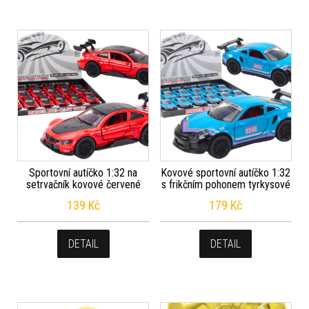
Sportovní autíčko 1:32 na
Kovové sportovní autíčko 1:32
setrvačník kovové červené
s frikčním pohonem tyrkysové
139
Kč
179
Kč
DETAIL
DETAIL