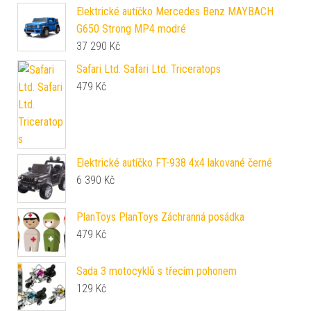
Elektrické autíčko Mercedes Benz MAYBACH
G650 Strong MP4 modré
37 290
Kč
Safari Ltd. Safari Ltd. Triceratops
479
Kč
Elektrické autíčko FT-938 4x4 lakované černé
6 390
Kč
PlanToys PlanToys Záchranná posádka
479
Kč
Sada 3 motocyklů s třecím pohonem
129
Kč