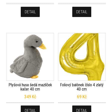
DETAIL
DETAIL
Plyšová husa šedá mazlíček
Foliový balónek číslo 4 zlatý
kačer 40 cm
40 cm
349
Kč
69
Kč
DETAIL
DETAIL