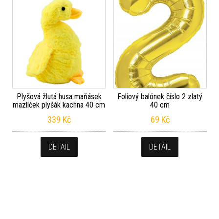
Plyšová žlutá husa maňásek
Foliový balónek číslo 2 zlatý
mazlíček plyšák kachna 40 cm
40 cm
339
Kč
69
Kč
DETAIL
DETAIL