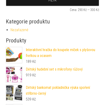
FILTR
Cena:
290 Kč
—
300 Kč
Kategorie produktu
Nezařazené
Produkty
Interaktivní hračka do koupele míček s plyšovou
fretkou a ocasem
189
Kč
Dětský hudební set s mikrofony růžový
919
Kč
Dětský bankomat pokladnička výuka spoření
stříbrno-černý
539
Kč