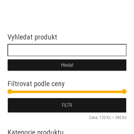
Vyhledat produkt
Vyhledávání
Filtrovat podle ceny
Min
Max
FILTR
Cena:
120 Kč
—
340 Kč
Kategorie produktu