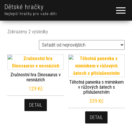
Dětské hračky
Nejlepší hračky pro vaše děti
Seřazeno od nejnovějších
Zobrazeny 2 výsledky
Zručnostní hra Dinosaurus v
nesnázích
Těhotná panenka s miminkem
v růžových šatech s
129
Kč
příslušenstvím
339
Kč
DETAIL
DETAIL