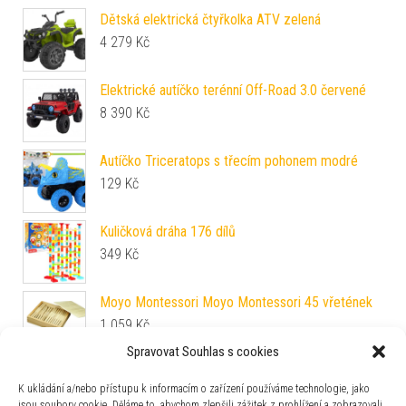
Dětská elektrická čtyřkolka ATV zelená
4 279
Kč
Elektrické autíčko terénní Off-Road 3.0 červené
8 390
Kč
Autíčko Triceratops s třecím pohonem modré
129
Kč
Kuličková dráha 176 dílů
349
Kč
Moyo Montessori Moyo Montessori 45 vřetének
1 059
Kč
Spravovat Souhlas s cookies
PlanToys PlanToys Tahací a strkací štěně
K ukládání a/nebo přístupu k informacím o zařízení používáme technologie, jako
1 319
Kč
jsou soubory cookie. Děláme to, abychom zlepšili zážitek z prohlížení a zobrazovali