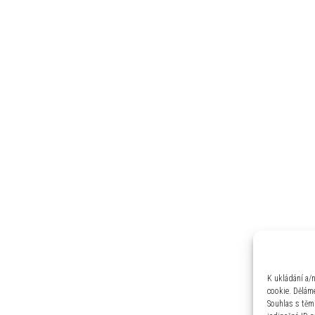
K ukládání a/
cookie. Děláme
Souhlas s těm