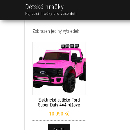
Dětské hračky
Nejlepší hračky pro vaše děti
Zobrazen jediný výsledek
Elektrické autíčko Ford
Super Duty 4×4 růžové
10 090
Kč
DETAIL