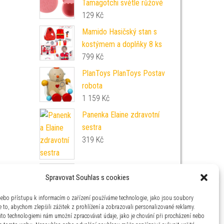
Tamagotchi světle růžové
129
Kč
Mamido Hasičský stan s
kostýmem a doplňky 8 ks
799
Kč
PlanToys PlanToys Postav
robota
1 159
Kč
Panenka Elaine zdravotní
sestra
319
Kč
Sentosphere Sentosphere
Spravovat Souhlas s cookies
Akvarely - Pegas
749
Kč
nebo přístupu k informacím o zařízení používáme technologie, jako jsou soubory
 to, abychom zlepšili zážitek z prohlížení a zobrazovali personalizované reklamy.
ito technologiemi nám umožní zpracovávat údaje, jako je chování při procházení nebo