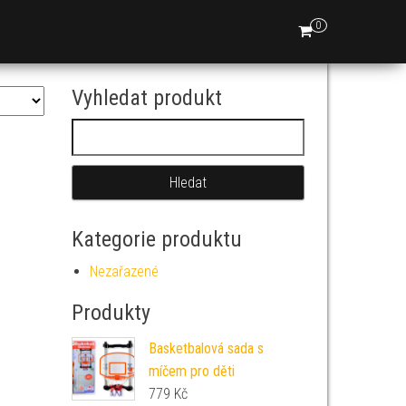
0
Vyhledat produkt
Vyhledávání
Kategorie produktu
Nezařazené
Produkty
Basketbalová sada s
míčem pro děti
779
Kč