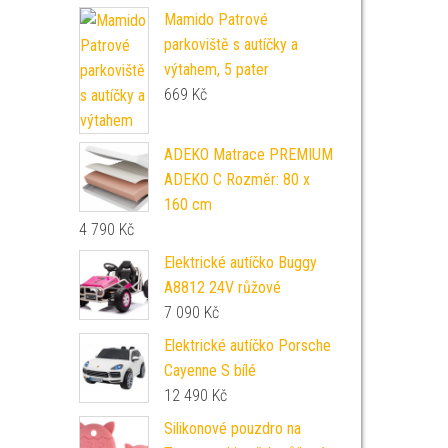
Mamido Patrové
parkoviště s autíčky a
výtahem, 5 pater
669
Kč
ADEKO Matrace PREMIUM
ADEKO C Rozměr: 80 x
160 cm
4 790
Kč
Elektrické autíčko Buggy
A8812 24V růžové
7 090
Kč
Elektrické autíčko Porsche
Cayenne S bílé
12 490
Kč
Silikonové pouzdro na